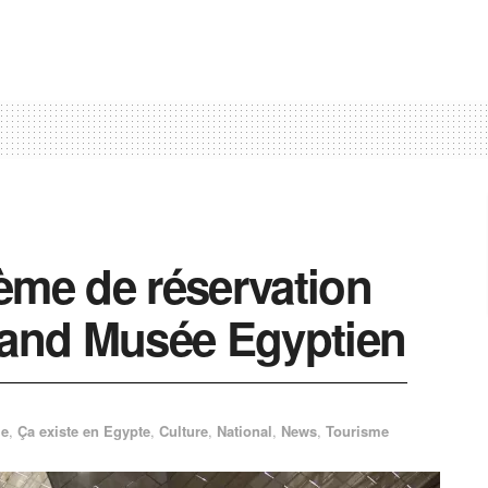
ème de réservation
rand Musée Egyptien
ie
,
Ça existe en Egypte
,
Culture
,
National
,
News
,
Tourisme