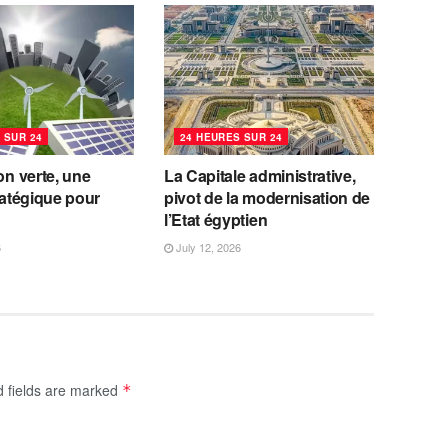
 SUR 24
24 HEURES SUR 24
ion verte, une
La Capitale administrative,
tratégique pour
pivot de la modernisation de
l’Etat égyptien
6
July 12, 2026
d fields are marked
*