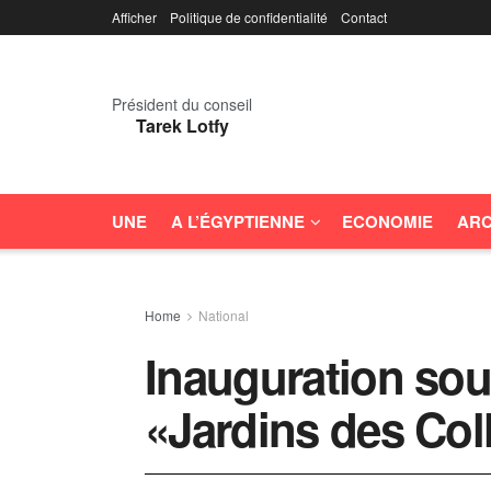
Afficher
Politique de confidentialité
Contact
Président du conseil
Tarek Lotfy
UNE
A L’ÉGYPTIENNE
ECONOMIE
ARC
Home
National
Inauguration sou
«Jardins des Col