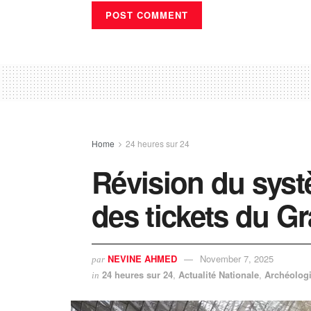
Home
24 heures sur 24
Révision du syst
des tickets du G
NEVINE AHMED
November 7, 2025
par
24 heures sur 24
,
Actualité Nationale
,
Archéolog
in