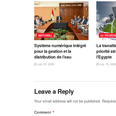
NATIONAL
24 HEURES
Système numérique intégré
La transit
pour la gestion et la
priorité s
distribution de l’eau
l’Egypte
July 30, 2026
July 19, 202
Leave a Reply
Your email address will not be published.
Require
Comment
*