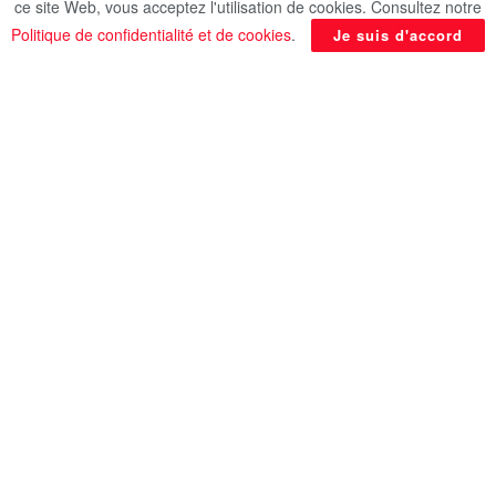
ce site Web, vous acceptez l'utilisation de cookies. Consultez notre
pour le lancement de l’Initiative du million de
Politique de confidentialité et de cookies
.
Je suis d'accord
licences internationales et de l’Observatoire
international du marché du travail.
En rapport
Posts
24 HEURES SUR 24