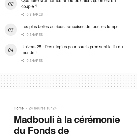
Que faire si on tombe amoureux alors qu’on est en
couple ?
0 SHARES
Les plus belles actrices françaises de tous les temps
0 SHARES
Univers 25 : Des utopies pour souris prédisent la fin du
monde !
0 SHARES
Home
24 heures sur 24
Madbouli à la cérémonie
du Fonds de