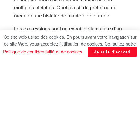
multiples et riches. Quel plaisir de parler ou de
raconter une histoire de manière détournée.
Les expressions sont un extrait de la culture d’un
pays ou parfois d’une simple région. Lorsque l’on
Ce site web utilise des cookies. En poursuivant votre navigation sur
ce site Web, vous acceptez l'utilisation de cookies. Consultez notre
souhaite parler couramment une langue,
Politique de confidentialité et de cookies
.
Je suis d'accord
l’apprentissage des expressions devient alors vite
un besoin pour enrichir son discours, mais aussi
pour comprendre un natif lorsqu’il parle.
En France, on emploie beaucoup d’expressions
françaises liées à une Histoire collective, des
spécificités régionales ou encore des légendes
traditionnelles.
Le Progrès Egyptien vous propose sous cette
rubrique des expressions françaises qui font partie
intégrante de la langue de Molière.