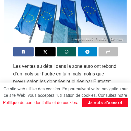
European flag in Frankfurt, Germany
Les ventes au détail dans la zone euro ont rebondi
d’un mois sur l’autre en juin mais moins que
prévu, selon les données publiées par Eurostat,
l’office statistique de l’Union européenne, selon
Ce site web utilise des cookies. En poursuivant votre navigation sur
ce site Web, vous acceptez l'utilisation de cookies. Consultez notre
Reuters.
Politique de confidentialité et de cookies
.
Je suis d'accord
Les ventes au détail dans les 20 pays partageant
l’euro ont augmenté de 0,3% en juin sur un mois,
alors que les analystes interrogés par Reuters