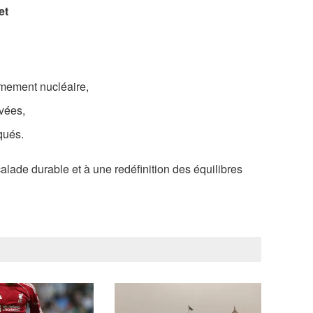
et
rmement nucléaire,
evées,
qués.
calade durable et à une redéfinition des équilibres