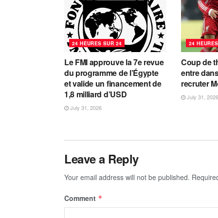
24 HEURES SUR 24
24 HEURES
Le FMI approuve la 7e revue
Coup de th
du programme de l’Égypte
entre dans
et valide un financement de
recruter 
1,8 milliard d’USD
July 31, 202
July 31, 2026
Leave a Reply
Your email address will not be published.
Require
Comment
*