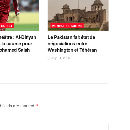
 SUR 24
24 HEURES SUR 24
éâtre : Al-Diriyah
Le Pakistan fait état de
 la course pour
négociations entre
Mohamed Salah
Washington et Téhéran
6
July 31, 2026
d fields are marked
*