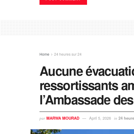
Home
24 heures sur 24
Aucune évacuati
ressortissants a
l’Ambassade des 
MARWA MOURAD
April 5, 2026
24 heure
par
in