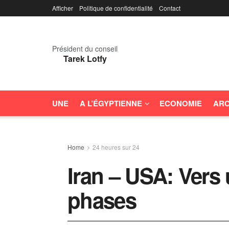
Afficher
Politique de confidentialité
Contact
Président du conseil
Tarek Lotfy
UNE
A L’ÉGYPTIENNE
ECONOMIE
ARC
Home
24 heures sur 24
Iran – USA: Vers
phases