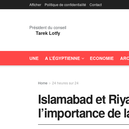
Afficher
Politique de confidentialité
Contact
Président du conseil
Tarek Lotfy
UNE
A L’ÉGYPTIENNE
ECONOMIE
ARC
Home
24 heures sur 24
Islamabad et Riy
l’importance de l