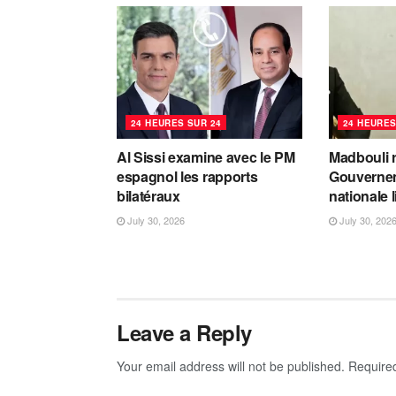
24 HEURES SUR 24
24 HEURES
Al Sissi examine avec le PM
Madbouli r
espagnol les rapports
Gouvernem
bilatéraux
nationale 
July 30, 2026
July 30, 202
Leave a Reply
Your email address will not be published.
Require