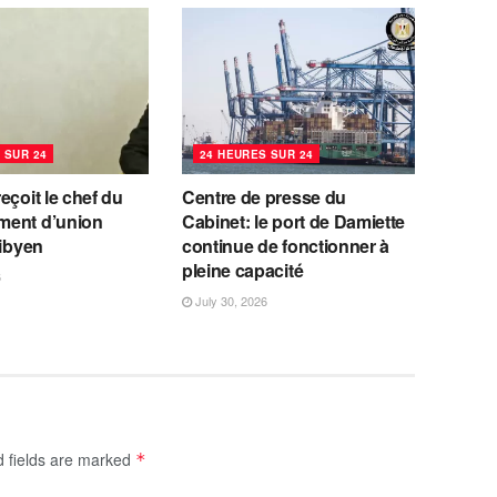
 SUR 24
24 HEURES SUR 24
eçoit le chef du
Centre de presse du
ent d’union
Cabinet: le port de Damiette
libyen
continue de fonctionner à
pleine capacité
6
July 30, 2026
d fields are marked
*