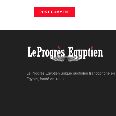
Le Progrès Egyptien unique quotidien francophone en
Egypte, fondé en 1893.