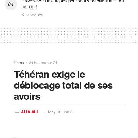
Univers 25 : Des utopies pour souris prédisent la fin du
monde !
0 SHARES
Home
24 heures sur 24
Téhéran exige le
déblocage total de ses
avoirs
ALIA ALI
May 18, 2026
par