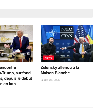
NEWS
rencontre
Zelensky attendu à la
-Trump, sur fond
Maison Blanche
s, depuis le début
July 28, 2026
re en Iran
6