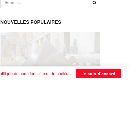
NOUVELLES POPULAIRES
olitique de confidentialité et de cookies
.
Je suis d'accord
La Pyramide noire de Benben
continue à être énigmatique
0 SHARES