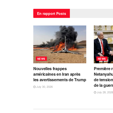
En rapport
Posts
NEWS
NEWS
Nouvelles frappes
Première 
américaines en Iran après
Netanyahu
les avertissements de Trump
de tension
de la guer
July 30, 2026
July 28, 202