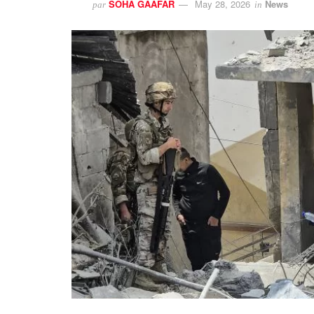
SOHA GAAFAR
May 28, 2026
News
par
in