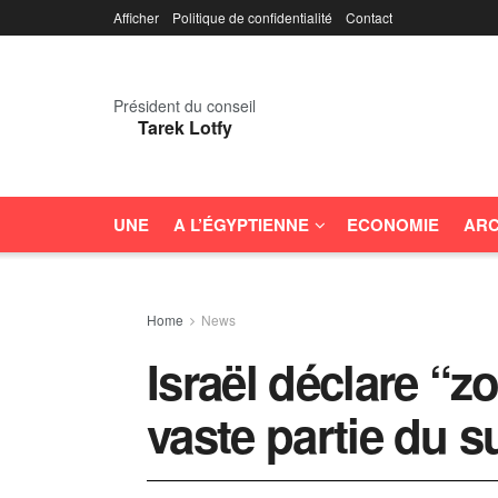
Afficher
Politique de confidentialité
Contact
Président du conseil
Tarek Lotfy
UNE
A L’ÉGYPTIENNE
ECONOMIE
ARC
Home
News
Israël déclare “
vaste partie du 