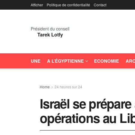
Afficher
Politique de confidentialité
Contact
Président du conseil
Tarek Lotfy
UNE
A L’ÉGYPTIENNE
ECONOMIE
ARC
Home
24 heures sur 24
Israël se prépare
opérations au Li