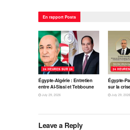
En rapport
Posts
24 HEURES SUR 24
24 HEURES
Égypte-Algérie : Entretien
Égypte-Pa
entre Al-Sissi et Tebboune
sur la cri
July 29, 2026
July 29, 202
Leave a Reply