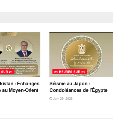
 SUR 24
24 HEURES SUR 24
kistan : Échanges
Séisme au Japon :
se au Moyen-Orient
Condoléances de l’Égypte
6
July 29, 2026