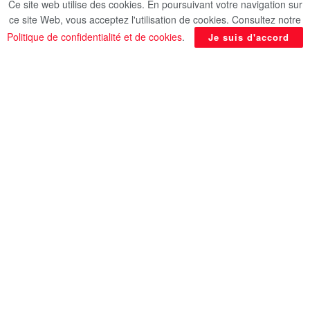
Ce site web utilise des cookies. En poursuivant votre navigation sur
ce site Web, vous acceptez l'utilisation de cookies. Consultez notre
Politique de confidentialité et de cookies
.
Je suis d'accord
La compagnie nationale EgyptAir a participé à
l’édition 2026 de la Bourse internationale du
tourisme ITB Berlin, l’un des plus grands salons
mondiaux dédiés au tourisme et au voyage,
organisé dans la capitale allemande Berlin, avec
la participation de grandes entreprises et
institutions du secteur venues du monde entier.
L’ampleur de la participation internationale reflète
l’importance stratégique de ce rendez-vous sur la
carte du tourisme mondial. Le salon accueille plus
de 100 000 visiteurs et rassemble des
représentants de plus de 190 pays et régions,
confirmant son statut de plateforme mondiale de
décision pour l’industrie touristique.