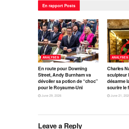
En rapport
Posts
ANALYSES
ANALYSES
En route pour Downing
Charles Na
Street, Andy Burnham va
sculpteur 
dévoiler sa potion de “choc”
désarme la
pour le Royaume-Uni
sourire le 
June 29, 2026
June 21, 202
Leave a Reply