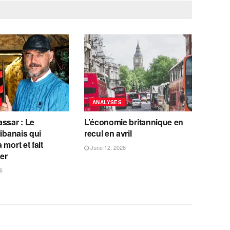
ANALYSES
ssar : Le
L’économie britannique en
libanais qui
recul en avril
 mort et fait
June 12, 2026
fer
6