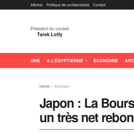
Afficher
Politique de confidentialité
Contact
Président du conseil
Tarek Lotfy
UNE
A L’ÉGYPTIENNE
ECONOMIE
ARC
Home
Analyses
Japon : La Bours
un très net rebo