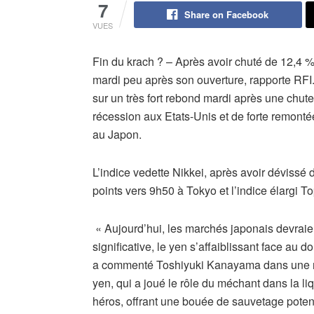
7
Share on Facebook
VUES
Fin du krach ? – Après avoir chuté de 12,4 % 
mardi peu après son ouverture, rapporte RFI
sur un très fort rebond mardi après une chute 
récession aux Etats-Unis et de forte remont
au Japon.
L’indice vedette Nikkei, après avoir dévissé
points vers 9h50 à Tokyo et l’indice élargi T
« Aujourd’hui, les marchés japonais devrai
significative, le yen s’affaiblissant face au do
a commenté Toshiyuki Kanayama dans une not
yen, qui a joué le rôle du méchant dans la liq
héros, offrant une bouée de sauvetage potentie