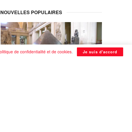
NOUVELLES POPULAIRES
olitique de confidentialité et de cookies
.
Je suis d'accord
La Pyramide noire de Benben
continue à être énigmatique
0 SHARES