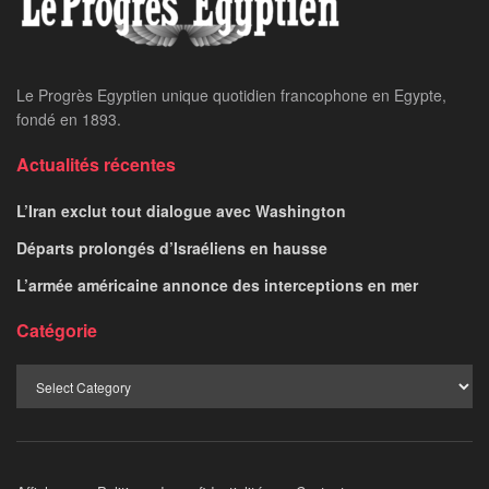
Home
Sports
Foot/Euro-2024 :
Ronaldo se met en
jambes avec un doublé
LE PROGRES STAFF
June 13, 2024
par