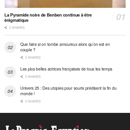
La Pyramide noire de Benben continue à être
énigmatique
0 SHARES
Que faire si on tombe amoureux alors qu’on est en
couple ?
0 SHARES
Les plus belles actrices françaises de tous les temps
0 SHARES
Univers 25 : Des utopies pour souris prédisent la fin du
monde !
0 SHARES