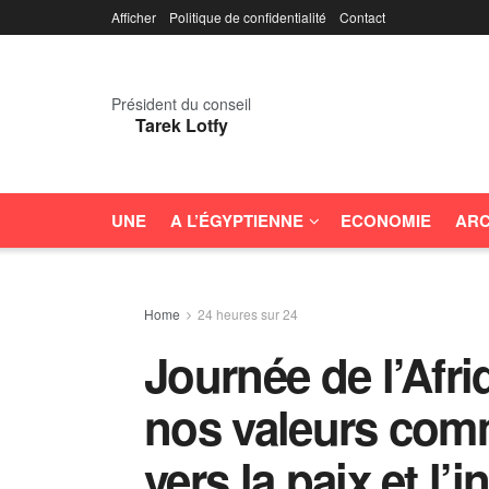
Afficher
Politique de confidentialité
Contact
Président du conseil
Tarek Lotfy
UNE
A L’ÉGYPTIENNE
ECONOMIE
ARC
Home
24 heures sur 24
Journée de l’Afr
nos valeurs com
vers la paix et l’i