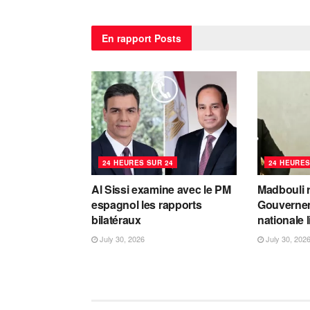
En rapport
Posts
24 HEURES SUR 24
24 HEURES
Al Sissi examine avec le PM
Madbouli r
espagnol les rapports
Gouvernem
bilatéraux
nationale 
July 30, 2026
July 30, 202