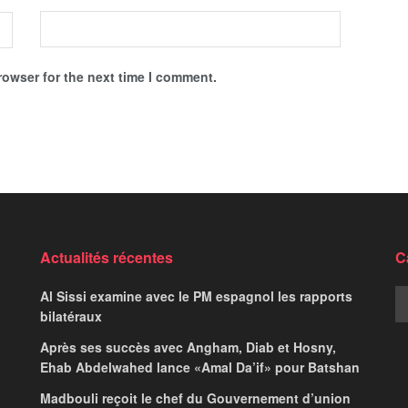
rowser for the next time I comment.
rtent du lot
es sur 24
,
Trend