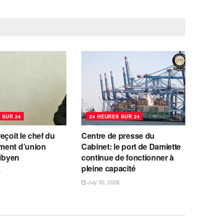
 SUR 24
24 HEURES SUR 24
eçoit le chef du
Centre de presse du
ent d’union
Cabinet: le port de Damiette
libyen
continue de fonctionner à
pleine capacité
6
July 30, 2026