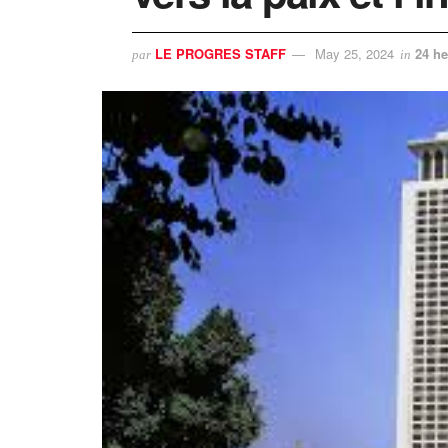
LE PROGRES STAFF
May 25, 2024
24 he
par
in