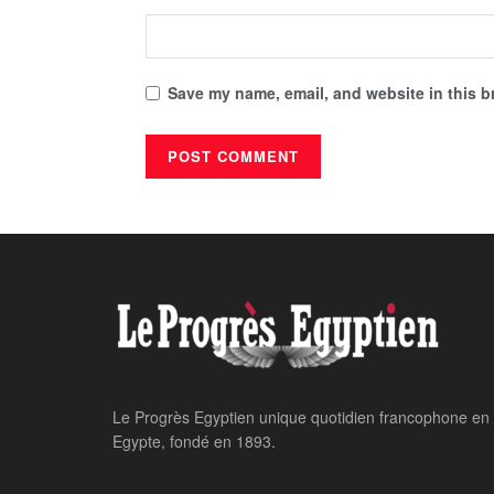
Save my name, email, and website in this b
Home
24 heures sur 24
Des trends qui so
MARWA MOURAD
May 25, 2024
24 heur
par
in