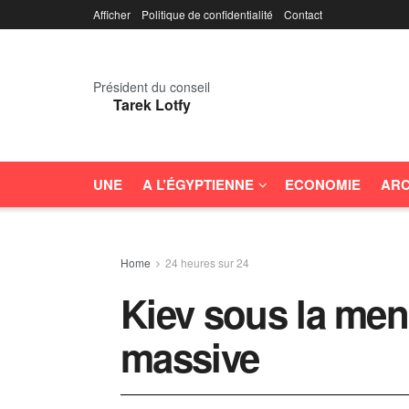
Afficher
Politique de confidentialité
Contact
Président du conseil
Tarek Lotfy
UNE
A L’ÉGYPTIENNE
ECONOMIE
ARC
Home
24 heures sur 24
Kiev sous la men
massive