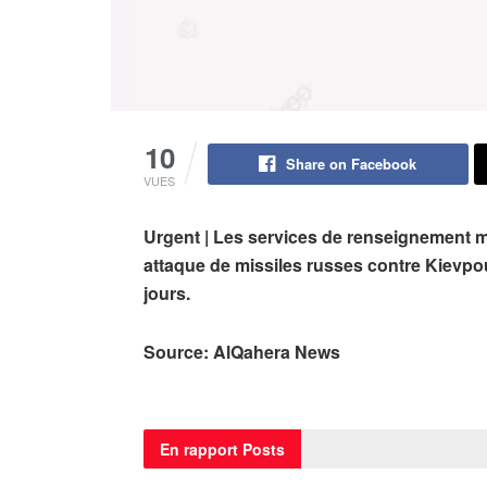
10
Share on Facebook
VUES
Urgent | Les services de renseignement mi
attaque de missiles russes contre
Kiev
po
jours.
Source: AlQahera News
En rapport
Posts