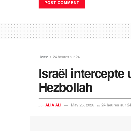
Home
24 heures sur 24
Israël intercepte
Hezbollah
ALIA ALI
May 25, 2026
24 heures sur 2
par
in