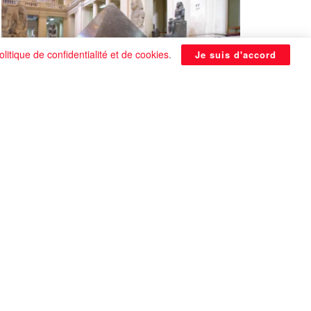
olitique de confidentialité et de cookies
.
Je suis d'accord
La Pyramide noire de Benben
continue à être énigmatique
0 SHARES
Que faire si on tombe amoureux alors qu’on
est en couple ?
0 SHARES
Les plus belles actrices françaises de tous les