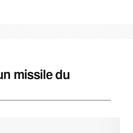
 un missile du
4