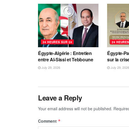
24 HEURES SUR 24
24 HEURES
Égypte-Algérie : Entretien
Égypte-Pa
entre Al-Sissi et Tebboune
sur la cri
July 29, 2026
July 29, 202
Leave a Reply
Your email address will not be published.
Require
Comment
*