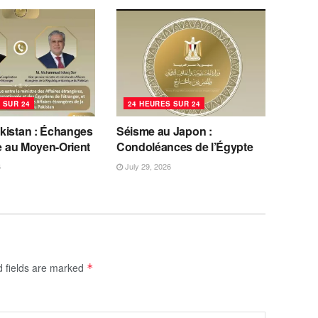
 SUR 24
24 HEURES SUR 24
kistan : Échanges
Séisme au Japon :
se au Moyen-Orient
Condoléances de l’Égypte
6
July 29, 2026
d fields are marked
*