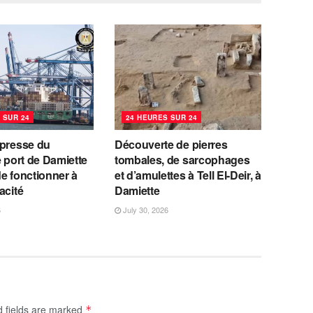
 SUR 24
24 HEURES SUR 24
 presse du
Découverte de pierres
e port de Damiette
tombales, de sarcophages
e fonctionner à
et d’amulettes à Tell El-Deir, à
acité
Damiette
6
July 30, 2026
d fields are marked
*