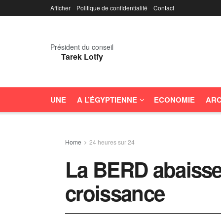
Afficher
Politique de confidentialité
Contact
Président du conseil
Tarek Lotfy
UNE
A L’ÉGYPTIENNE
ECONOMIE
ARC
Home
24 heures sur 24
La BERD abaisse
croissance