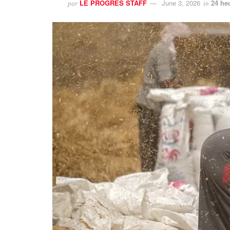
LE PROGRES STAFF
June 3, 2026
24 he
par
in