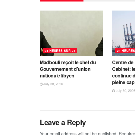
24 HEURES SUR 24
24 HEURES
Madbouli reçoit le chef du
Centre de
Gouvernement d’union
Cabinet: l
nationale libyen
continue d
pleine cap
July 30, 2026
July 30, 202
Leave a Reply
Your email address will not be published.
Require