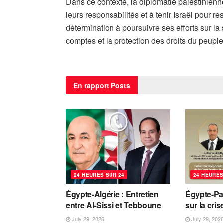
Dans ce contexte, la diplomatie palestinienn
leurs responsabilités et à tenir Israël pour r
détermination à poursuivre ses efforts sur la 
comptes et la protection des droits du peuple
En rapport
Posts
24 HEURES SUR 24
24 HEURES
Égypte-Algérie : Entretien
Égypte-Pa
entre Al-Sissi et Tebboune
sur la cri
July 29, 2026
July 29, 202