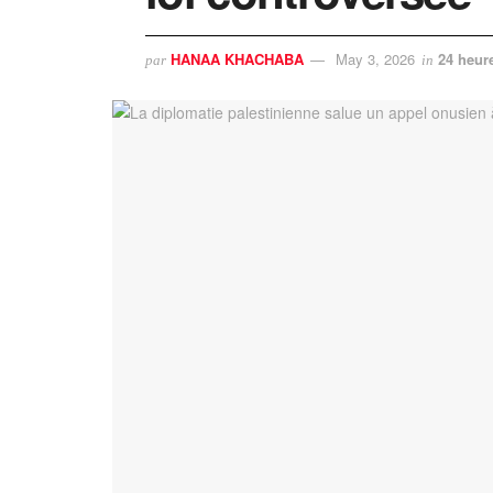
HANAA KHACHABA
May 3, 2026
24 heur
par
in