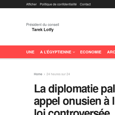
Afficher
Politique de confidentialité
Contact
Président du conseil
Tarek Lotfy
UNE
A L’ÉGYPTIENNE
ECONOMIE
ARC
Home
24 heures sur 24
La diplomatie pa
appel onusien à 
loi controversée