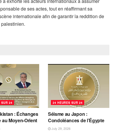
e a exhorté les acteurs internationaux à assumer
esponsable de ses actes, tout en réaffirmant sa
scène internationale afin de garantir la reddition de
 palestinien.
 SUR 24
24 HEURES SUR 24
kistan : Échanges
Séisme au Japon :
se au Moyen-Orient
Condoléances de l’Égypte
6
July 29, 2026