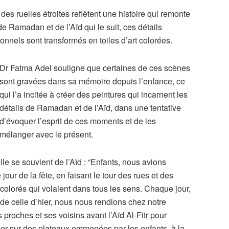
s ruelles étroites reflètent une histoire qui remonte
e Ramadan et de l’Aïd qui le suit, ces détails
ionnels sont transformés en toiles d’art colorées.
Dr Fatma Adel souligne que certaines de ces scènes
sont gravées dans sa mémoire depuis l’enfance, ce
qui l’a incitée à créer des peintures qui incarnent les
détails de Ramadan et de l’Aïd, dans une tentative
d’évoquer l’esprit de ces moments et de les
mélanger avec le présent.
le se souvient de l’Aïd : “Enfants, nous avions
jour de la fête, en faisant le tour des rues et des
olorés qui volaient dans tous les sens. Chaque jour,
de celle d’hier, nous nous rendions chez notre
 proches et ses voisins avant l’Aïd Al-Fitr pour
iler sur des plateaux emmenées par les enfants à la