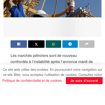
Les marchés pétroliers sont de nouveau
confrontés à l’instabilité après l’annonce mardi de
la sortie officielle des Émirats arabes unis de
Ce site web utilise des cookies. En poursuivant votre navigation sur
l’Organisation des pays exportateurs de pétrole
ce site Web, vous acceptez l'utilisation de cookies. Consultez notre
(OPEP) et de son alliance élargie (OPEP+), qui
Politique de confidentialité et de cookies
.
Je suis d'accord
prendra effet vendredi.
Cette décision, qui met fin à des décennies
d’adhésion, intervient alors que l’économie