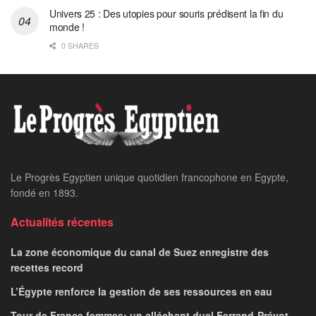
Univers 25 : Des utopies pour souris prédisent la fin du
monde !
0 SHARES
Home
24 heures sur 24
Marchés mondiaux:
détente au Moyen-
Orient, retour à
l’optimisme de la tech
LE PROGRES STAFF
May 6, 2026
par