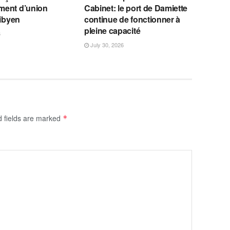
ent d’union
Cabinet: le port de Damiette
libyen
continue de fonctionner à
pleine capacité
6
July 30, 2026
d fields are marked
*