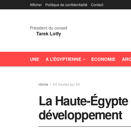
Afficher
Politique de confidentialité
Contact
Président du conseil
Tarek Lotfy
UNE
A L’ÉGYPTIENNE
ECONOMIE
ARC
Home
24 heures sur 24
La Haute-Égypte 
développement