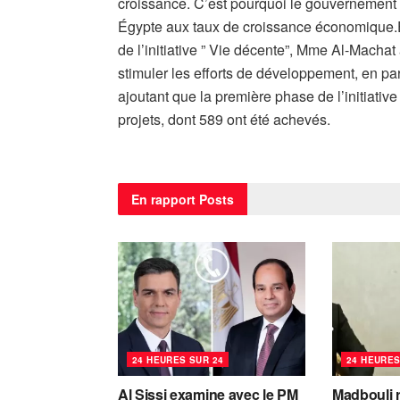
croissance. C’est pourquoi le gouvernement s’
Égypte aux taux de croissance économique.E
de l’initiative ” Vie décente”, Mme Al-Machat 
stimuler les efforts de développement, en pa
ajoutant que la première phase de l’initiati
projets, dont 589 ont été achevés.
En rapport
Posts
24 HEURES SUR 24
24 HEURES
Al Sissi examine avec le PM
Madbouli r