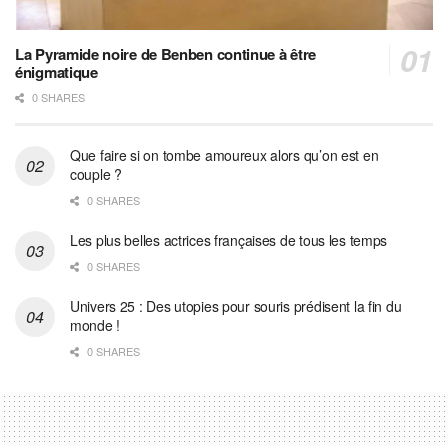
La Pyramide noire de Benben continue à être
énigmatique
0 SHARES
Que faire si on tombe amoureux alors qu’on est en
couple ?
0 SHARES
Les plus belles actrices françaises de tous les temps
0 SHARES
Univers 25 : Des utopies pour souris prédisent la fin du
monde !
0 SHARES