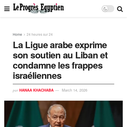
Home
24 heures sur 24
La Ligue arabe exprime
son soutien au Liban et
condamne les frappes
israéliennes
HANAA KHACHABA
March 14, 2026
par