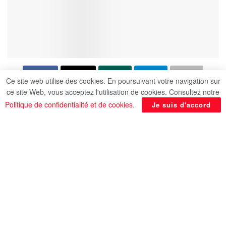
Ce site web utilise des cookies. En poursuivant votre navigation sur
ce site Web, vous acceptez l'utilisation de cookies. Consultez notre
« Nous espérons que la Chine, la France, le
Politique de confidentialité et de cookies
.
Je suis d'accord
Japon, la Corée du Sud, le Royaume-Uni et
d’autres pays touchés par cette restriction
enverront des navires dans la région afin que le
détroit d’Ormuz ne demeure plus une menace »,
appelle le président américain.
En rapport
Posts