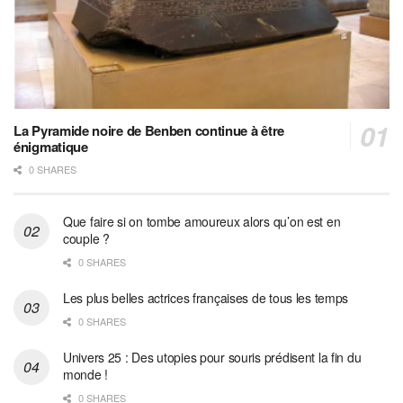
La Pyramide noire de Benben continue à être
énigmatique
0 SHARES
Que faire si on tombe amoureux alors qu’on est en
couple ?
0 SHARES
Les plus belles actrices françaises de tous les temps
0 SHARES
Univers 25 : Des utopies pour souris prédisent la fin du
monde !
0 SHARES