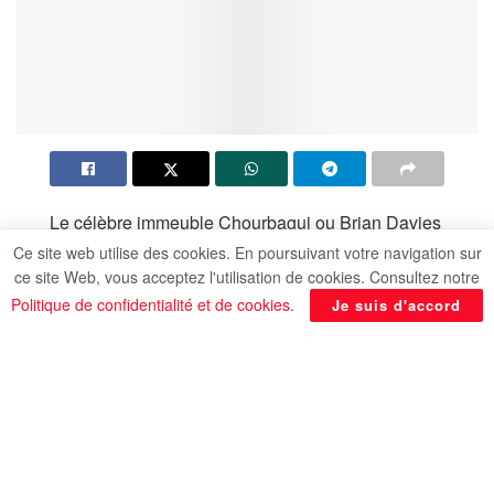
Le célèbre immeuble Chourbagui ou Brian Davies
est l’un des biens patrimoniaux les plus célèbres
Ce site web utilise des cookies. En poursuivant votre navigation sur
ce site Web, vous acceptez l'utilisation de cookies. Consultez notre
du centre-ville, connu sous le nom de “Red
Politique de confidentialité et de cookies
.
Je suis d'accord
Building” ou l’immeuble rouge en raison de sa
couleur.
L’histoire de ce bâtiment remonte à 1910,
lorsqu’un groupe d’investisseurs de la province
britannique du Pays de Galles, quatre frères de la
famille Brian Davies, sont venus en Egypte et ont