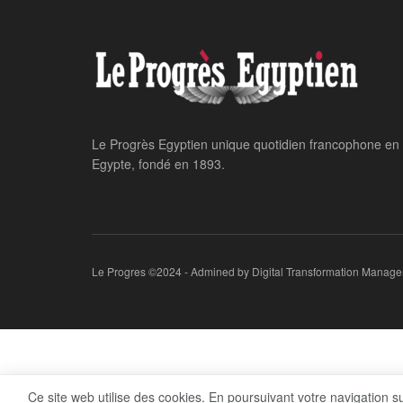
Le Progrès Egyptien unique quotidien francophone en
Egypte, fondé en 1893.
Le Progres ©2024 - Admined by Digital Transformation Manage
Ce site web utilise des cookies. En poursuivant votre navigation s