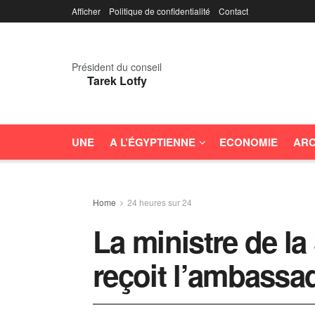
Afficher
Politique de confidentialité
Contact
Président du conseil
Tarek Lotfy
UNE
A L’ÉGYPTIENNE
ECONOMIE
ARC
Home
24 heures sur 24
La ministre de la 
reçoit l’ambassa