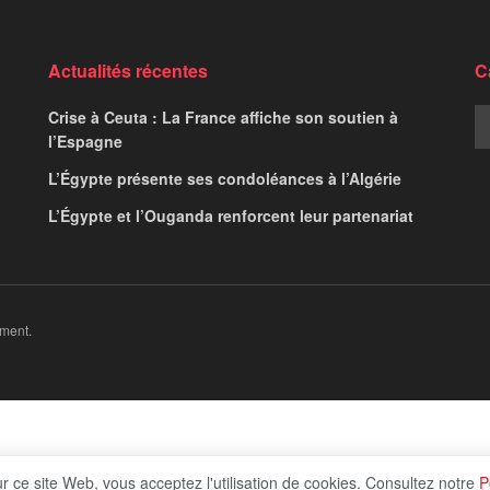
Actualités récentes
C
Crise à Ceuta : La France affiche son soutien à
l’Espagne
L’Égypte présente ses condoléances à l’Algérie
L’Égypte et l’Ouganda renforcent leur partenariat
ment.
ur ce site Web, vous acceptez l'utilisation de cookies. Consultez notre
P