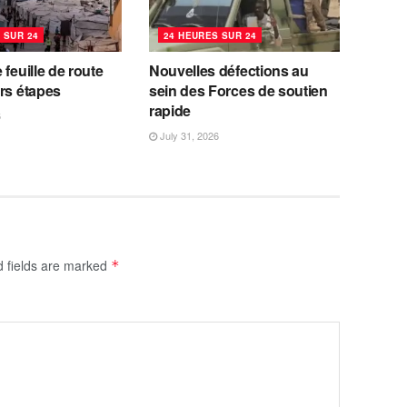
 SUR 24
24 HEURES SUR 24
 feuille de route
Nouvelles défections au
rs étapes
sein des Forces de soutien
rapide
6
July 31, 2026
d fields are marked
*