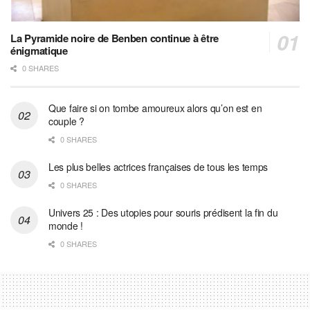
La Pyramide noire de Benben continue à être
énigmatique
0 SHARES
Que faire si on tombe amoureux alors qu’on est en
couple ?
0 SHARES
Les plus belles actrices françaises de tous les temps
0 SHARES
Univers 25 : Des utopies pour souris prédisent la fin du
monde !
0 SHARES