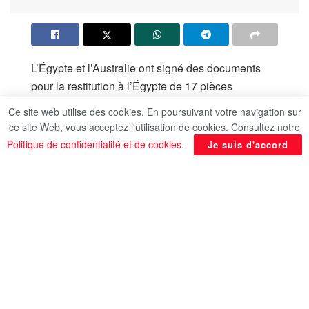
L’Égypte et l’Australie ont signé des documents
pour la restitution à l’Égypte de 17 pièces
archéologiques pharaoniques rares, datant de
Ce site web utilise des cookies. En poursuivant votre navigation sur
différentes périodes de la civilisation égyptienne
ce site Web, vous acceptez l'utilisation de cookies. Consultez notre
antique.
Politique de confidentialité et de cookies
.
Je suis d'accord
La signature a eu lieu lors d’un entretien entre le
ministre de l’Intérieur, de l’Immigration, de la
Citoyenneté, de la Cybersécurité et des Arts du
gouvernement australien, Tony Burke et le vice-
ministre des Affaires étrangères, de l’émigration et
des expatriés égyptiens, Nabil Habachi, en visite
officielle dans la capitale Canberra.
Au terme de l’entretien, M. Habachi a dit que la