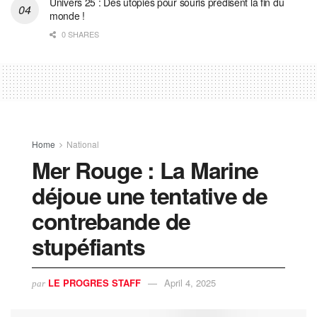
Univers 25 : Des utopies pour souris prédisent la fin du
monde !
0 SHARES
Home
National
Mer Rouge : La Marine
déjoue une tentative de
contrebande de
stupéfiants
LE PROGRES STAFF
April 4, 2025
par