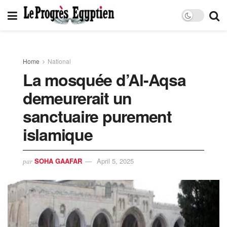
Home
National
La mosquée d’Al-Aqsa
demeurerait un
sanctuaire purement
islamique
SOHA GAAFAR
April 5, 2025
par