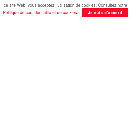
ce site Web, vous acceptez l'utilisation de cookies. Consultez notre
n’aurait été réalisé dans le dossier nucléaire.
Politique de confidentialité et de cookies
.
Je suis d'accord
source: AlQahera News
En rapport
Posts
24 HEURES SUR 24
Sept films soutenus par la Fondation du