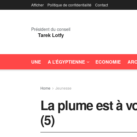
Afficher
Politique de confidentialité
Contact
Président du conseil
Tarek Lotfy
UNE
A L’ÉGYPTIENNE
ECONOMIE
ARC
Home
Jeunesse
La plume est à v
(5)