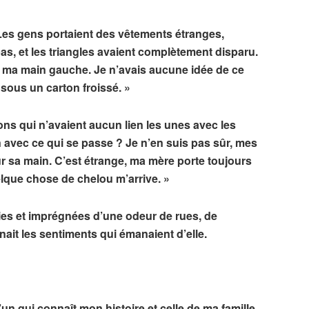
. Les gens portaient des vêtements étranges,
as, et les triangles avaient complètement disparu.
ur ma main gauche. Je n’avais aucune idée de ce
 sous un carton froissé. »
ions qui n’avaient aucun lien les unes avec les
n avec ce qui se passe ? Je n’en suis pas sûr, mes
r sa main. C’est étrange, ma mère porte toujours
lque chose de chelou m’arrive. »
nies et imprégnées d’une odeur de rues, de
it les sentiments qui émanaient d’elle.
n qui connaît mon histoire et celle de ma famille.