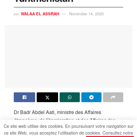
WALAA EL ASSRAH
November 14, 2025
par
Dr Badr Abdel Aati, ministre des Affaires
étrangères, de l’Immigration et des Affaires des
Ce site web utilise des cookies. En poursuivant votre navigation sur
Égyptiens à l’étranger, a reçu un appel
ce site Web, vous acceptez l'utilisation de cookies. Consultez notre
téléphonique de M. Rashid Meredov, ministre des