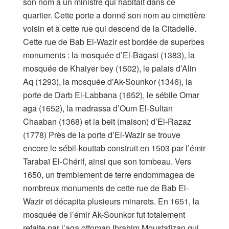
son nom à un ministre qui habitait dans ce
quartier. Cette porte a donné son nom au cimetière
voisin et à cette rue qui descend de la Citadelle.
Cette rue de Bab El-Wazir est bordée de superbes
monuments : la mosquée d’El-Bagasi (1383), la
mosquée de Khaiyer bey (1502), le palais d’Alin
Aq (1293), la mosquée d’Ak-Sounkor (1346), la
porte de Darb El-Labbana (1652), le sébile Omar
aga (1652), la madrassa d’Oum El-Sultan
Chaaban (1368) et la beit (maison) d’El-Razaz
(1778) Près de la porte d’El-Wazir se trouve
encore le sébil-kouttab construit en 1503 par l’émir
Tarabaï El-Chérif, ainsi que son tombeau. Vers
1650, un tremblement de terre endommagea de
nombreux monuments de cette rue de Bab El-
Wazir et décapita plusieurs minarets. En 1651, la
mosquée de l’émir Ak-Sounkor fut totalement
refaite par l’aga ottoman Ibrahim Moustafizan qui