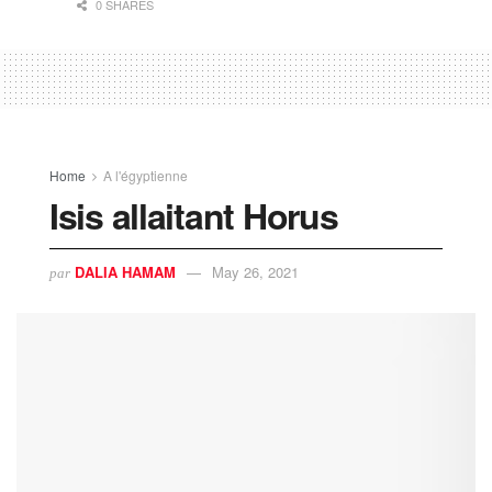
0 SHARES
Home
A l'égyptienne
Isis allaitant Horus
DALIA HAMAM
May 26, 2021
par