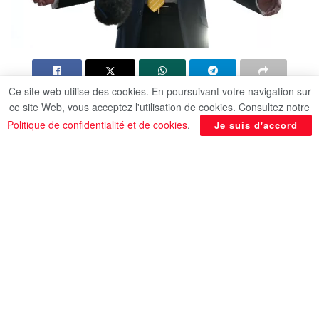
Ce site web utilise des cookies. En poursuivant votre navigation sur
Les mauvais sondages s’accumulent, l’économie
ce site Web, vous acceptez l'utilisation de cookies. Consultez notre
des ménages ne s’améliore pas, et la guerre
Politique de confidentialité et de cookies
.
Je suis d'accord
contre l’Iran s’avère impopulaire, mais une chose
ne change pas pour Donald Trump: le président
américain règne toujours d’une main de fer sur le
Parti républicain, comme démontré en Indiana,
selon l’AFP.
Dans cet Etat conservateur du Midwest, Donald
Trump avait lancé l’an dernier une vendetta contre
plusieurs élu républicains du Parlement local
après qu’ils eurent refusé de se soumettre à ses