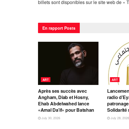
billets sont disponibles sur le site web de « T
En rapport
Posts
ART
ART
Après ses succès avec
Lancement 
Angham, Diab et Hosny,
radio d’Ey
Ehab Abdelwahed lance
patronage 
«Amal Da’if» pour Batshan
Solidarité 
July 30, 2026
July 28, 202