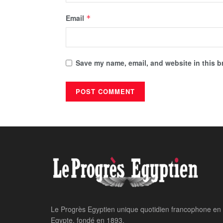
Email
*
Save my name, email, and website in this b
Le Progrès Egyptien unique quotidien francophone en
Egypte, fondé en 1893.