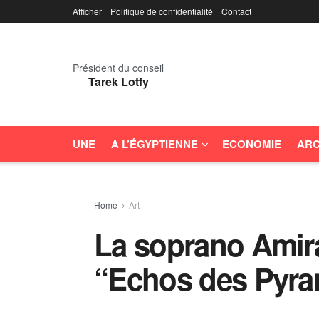
Afficher
Politique de confidentialité
Contact
Président du conseil
Tarek Lotfy
UNE
A L’ÉGYPTIENNE
ECONOMIE
ARC
Home
Art
La soprano Amira
“Echos des Pyra