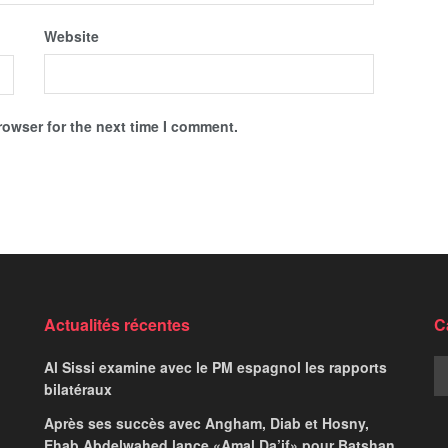
Website
rowser for the next time I comment.
Actualités récentes
C
Al Sissi examine avec le PM espagnol les rapports
bilatéraux
Après ses succès avec Angham, Diab et Hosny,
Ehab Abdelwahed lance «Amal Da’if» pour Batshan