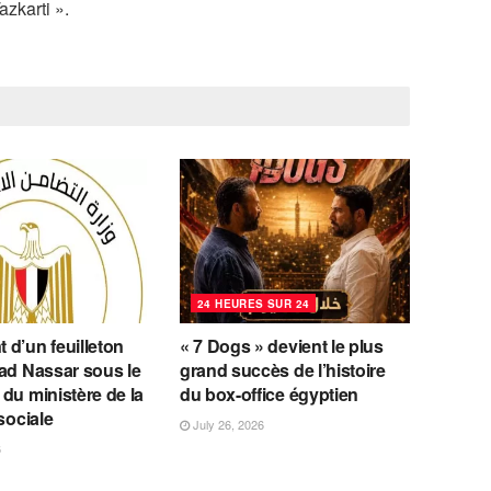
azkarti ».
24 HEURES SUR 24
d’un feuilleton
« 7 Dogs » devient le plus
ad Nassar sous le
grand succès de l’histoire
du ministère de la
du box-office égyptien
sociale
July 26, 2026
6