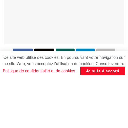
Ce site web utilise des cookies. En poursuivant votre navigation sur
ce site Web, vous acceptez l'utilisation de cookies. Consultez notre
Le ministre des Affaires étrangères, de la
Politique de confidentialité et de cookies
.
Je suis d'accord
Coopération internationale et des Expatriés
égyptiens, Badr Abdel Aati, a souligné
l’importance de l’intégration des rôles et de la
coordination des efforts entre les différents
secteurs du ministère, afin de mettre en œuvre les
directives du président de la République de
renforcer la présence de l’Égypte sur la scène
régionale et internationale, de soutenir les