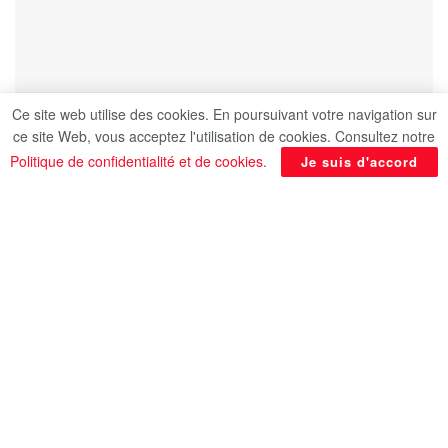
Ce site web utilise des cookies. En poursuivant votre navigation sur
ce site Web, vous acceptez l'utilisation de cookies. Consultez notre
Politique de confidentialité et de cookies
.
Je suis d'accord
Dans l’Égypte ancienne, la fête du printemps ou
cham El-Nessim était associée à la saison des
récoltes, connue sous le nom de Shamu, qui
symbolisait le renouveau de la vie. Il s’agit de
l’une des fêtes populaires les plus importantes et
les plus anciennes de l’Égypte ancienne, qui