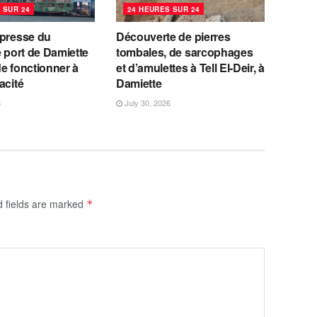
 SUR 24
24 HEURES SUR 24
 presse du
Découverte de pierres
e port de Damiette
tombales, de sarcophages
e fonctionner à
et d’amulettes à Tell El-Deir, à
acité
Damiette
6
July 30, 2026
d fields are marked
*