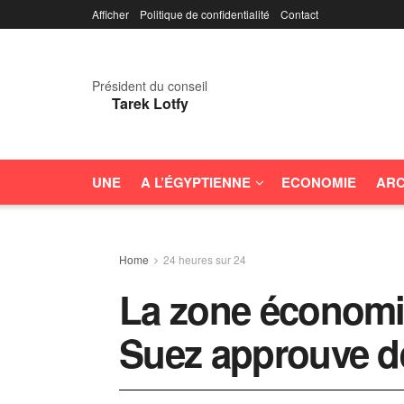
Afficher
Politique de confidentialité
Contact
Président du conseil
Tarek Lotfy
UNE
A L’ÉGYPTIENNE
ECONOMIE
ARC
Home
24 heures sur 24
La zone économi
Suez approuve d