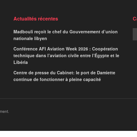
une section à la
te Internet
24 heures sur 24