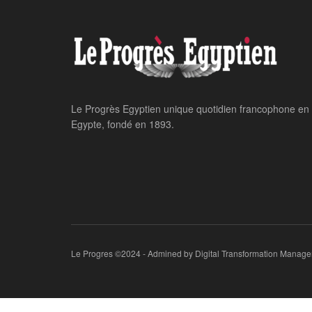
Home
24 heures sur 24
L’IDSC consacre 
COP27 sur son si
LE PROGRES STAFF
November 5, 2022
par
in