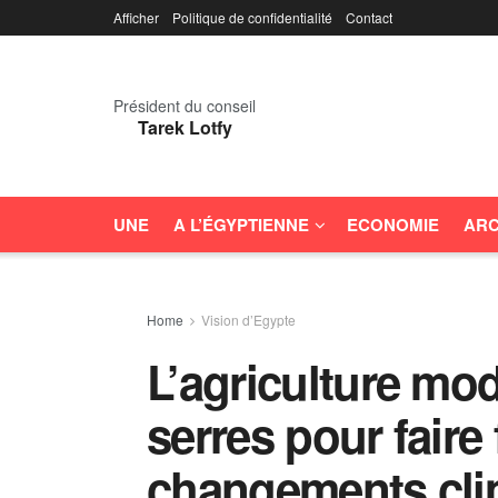
Afficher
Politique de confidentialité
Contact
Président du conseil
Tarek Lotfy
UNE
A L’ÉGYPTIENNE
ECONOMIE
ARC
Home
Vision d’Egypte
L’agriculture mo
serres pour faire
changements cli