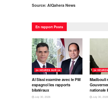
Source: AlQahera News
En rapport
Posts
24 HEURES SUR 24
24 HEURES
Al Sissi examine avec le PM
Madbouli r
espagnol les rapports
Gouvernem
bilatéraux
nationale 
July 30, 2026
July 30, 202