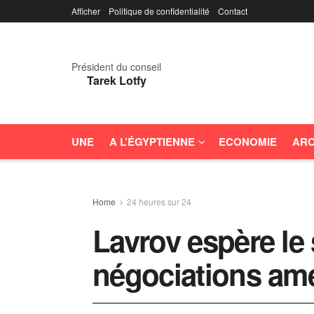
Afficher
Politique de confidentialité
Contact
Président du conseil
Tarek Lotfy
UNE
A L’ÉGYPTIENNE
ECONOMIE
ARC
Home
24 heures sur 24
Lavrov espère le
négociations amé