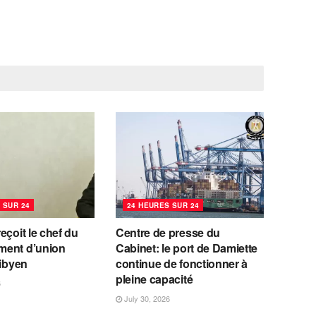
 SUR 24
24 HEURES SUR 24
eçoit le chef du
Centre de presse du
ent d’union
Cabinet: le port de Damiette
libyen
continue de fonctionner à
pleine capacité
6
July 30, 2026