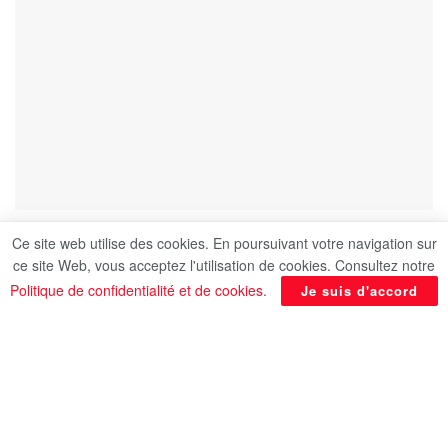
Ce site web utilise des cookies. En poursuivant votre navigation sur
ce site Web, vous acceptez l'utilisation de cookies. Consultez notre
Le kiosque du Mahmal est le lieu à partir duquel la
Politique de confidentialité et de cookies
.
Je suis d'accord
kiswa de la Kaaba (étoffe destinée à recouvrir la
Kaaba) sortait comme cadeau de l’Egypte à la
terre sainte de Higaz.
Il a été construit par le Khédive Ismail en 1864 et
est situé à côté du mur du château, dans la rue