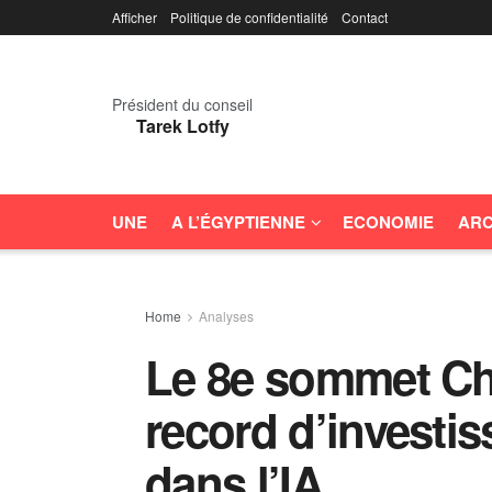
Afficher
Politique de confidentialité
Contact
Président du conseil
Tarek Lotfy
UNE
A L’ÉGYPTIENNE
ECONOMIE
ARC
Home
Analyses
Le 8e sommet Ch
record d’investi
dans l’IA