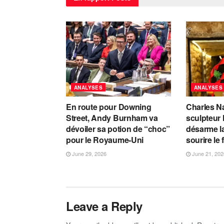
ANALYSES
ANALYSES
En route pour Downing
Charles Na
Street, Andy Burnham va
sculpteur 
dévoiler sa potion de “choc”
désarme la
pour le Royaume-Uni
sourire le 
June 29, 2026
June 21, 202
Leave a Reply