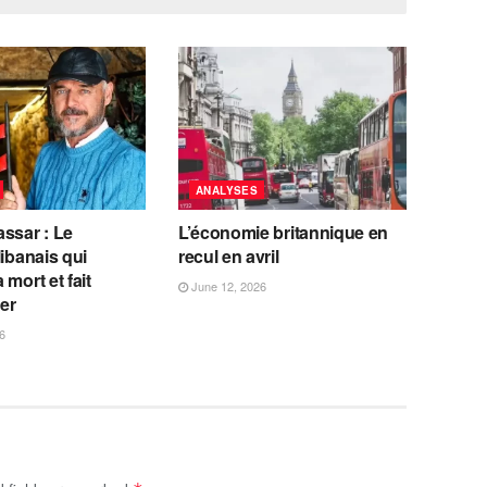
ANALYSES
ssar : Le
L’économie britannique en
libanais qui
recul en avril
 mort et fait
June 12, 2026
fer
6