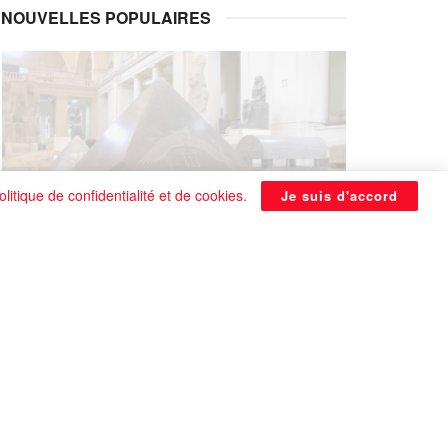
NOUVELLES POPULAIRES
olitique de confidentialité et de cookies
.
Je suis d'accord
La Pyramide noire de Benben
continue à être énigmatique
0 SHARES
Que faire si on tombe amoureux alors qu’on