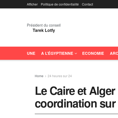
Afficher
Politique de confidentialité
Contact
Président du conseil
Tarek Lotfy
UNE
A L’ÉGYPTIENNE
ECONOMIE
ARC
Home
24 heures sur 24
Le Caire et Alger
coordination sur 