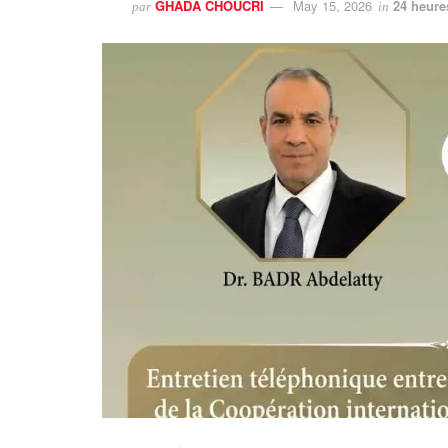
GHADA CHOUCRI
May 15, 2026
24 heure
par
in