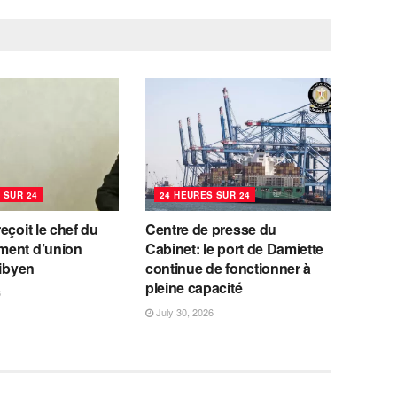
 SUR 24
24 HEURES SUR 24
eçoit le chef du
Centre de presse du
ent d’union
Cabinet: le port de Damiette
libyen
continue de fonctionner à
pleine capacité
6
July 30, 2026