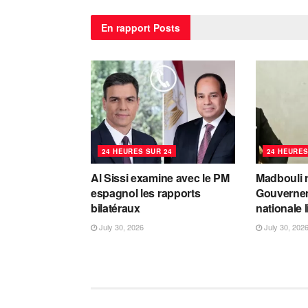
En rapport
Posts
24 HEURES SUR 24
24 HEURES
Al Sissi examine avec le PM
Madbouli r
espagnol les rapports
Gouvernem
bilatéraux
nationale 
July 30, 2026
July 30, 202