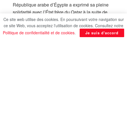
République arabe d’Égypte a exprimé sa pleine
solidarité avec l’État frère du Qatar à la suite de
l’incident survenu dans une usine de la zone
Ce site web utilise des cookies. En poursuivant votre navigation sur
ce site Web, vous acceptez l'utilisation de cookies. Consultez notre
industrielle de Ras Laffan.
Politique de confidentialité et de cookies
.
Je suis d'accord
L’Égypte a adressé ses vœux de prompt
rétablissement aux personnes blessées et a
réaffirmé son soutien au Qatar dans cette épreuve.
Le Caire s’est déclaré confiant dans la capacité
des autorités qatariennes compétentes à gérer les
répercussions de l’incident et à en contenir les
effets grâce à leur efficacité et à leur
professionnalisme.
En rapport
Posts