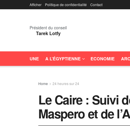
Afficher
Politique de confidentialité
Contact
Président du conseil
Tarek Lotfy
UNE
A L’ÉGYPTIENNE
ECONOMIE
ARC
Home
24 heures sur 24
Le Caire : Suivi 
Maspero et de l