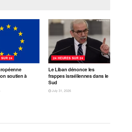
 SUR 24
24 HEURES SUR 24
uropéenne
Le Liban dénonce les
son soutien à
frappes israéliennes dans le
Sud
6
July 31, 2026