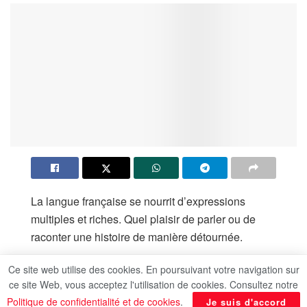
La langue française se nourrit d’expressions
multiples et riches. Quel plaisir de parler ou de
raconter une histoire de manière détournée.
Les expressions sont un extrait de la culture d’un
Ce site web utilise des cookies. En poursuivant votre navigation sur
pays ou parfois d’une simple région. Lorsque l’on
ce site Web, vous acceptez l'utilisation de cookies. Consultez notre
souhaite parler couramment une langue,
Politique de confidentialité et de cookies
.
Je suis d'accord