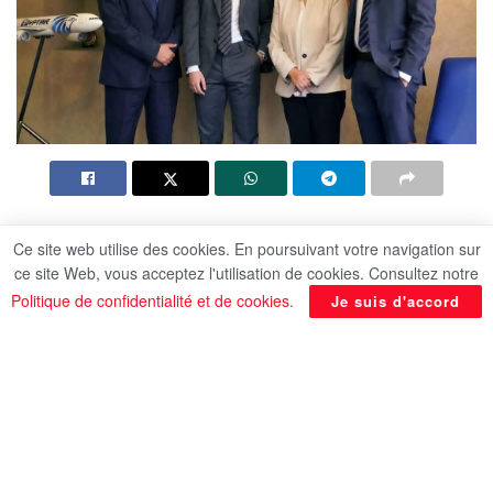
Par Mohamed Attia
Ce site web utilise des cookies. En poursuivant votre navigation sur
ce site Web, vous acceptez l'utilisation de cookies. Consultez notre
Le bureau d’EgyptAir en Espagne a signé un
Politique de confidentialité et de cookies
.
Je suis d'accord
protocole d’accord avec la plateforme “The
Showcase”, l’une des plus grandes plateformes de
détection de talents mondiaux dans le domaine du
football.
Ce partenariat représente une avancée importante
pour les deux entités et renforce l’excellence