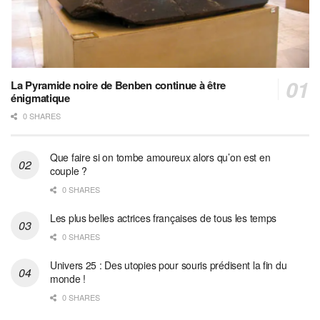
La Pyramide noire de Benben continue à être
énigmatique
0 SHARES
Que faire si on tombe amoureux alors qu’on est en
couple ?
0 SHARES
Les plus belles actrices françaises de tous les temps
0 SHARES
Univers 25 : Des utopies pour souris prédisent la fin du
monde !
0 SHARES