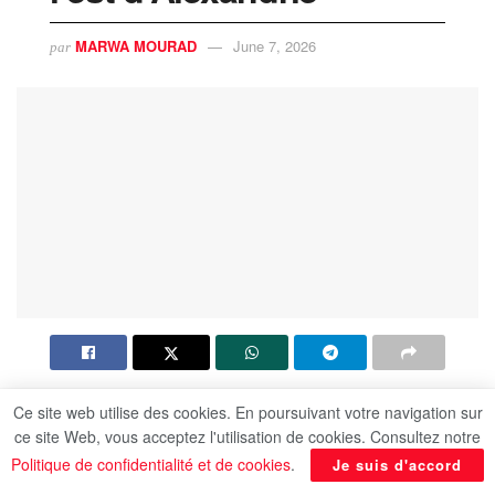
MARWA MOURAD
June 7, 2026
par
Ce site web utilise des cookies. En poursuivant votre navigation sur
Lors de sa tournée aujourd’hui dans le
ce site Web, vous acceptez l'utilisation de cookies. Consultez notre
gouvernorat d’Alexandrie pour inaugurer et
Politique de confidentialité et de cookies
.
Je suis d'accord
inspecter plusieurs projets, le Dr Moustafa