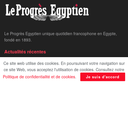
Le Progrès Egyptien unique quotidien francophone en Egypte,
fondé en 1893.
Actualités récentes
Ce site web utilise des cookies. En poursuivant votre navigation sur
Système numérique intégré pour la gestion et la distribution
ce site Web, vous acceptez l'utilisation de cookies. Consultez notre
de l’eau
Politique de confidentialité et de cookies
.
Je suis d'accord
Stratégie pour la protection des droits de l’enfant
Besiktas met fin aux négociations avec Mo Salah
Catégorie