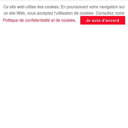
Ce site web utilise des cookies. En poursuivant votre navigation sur
ce site Web, vous acceptez l'utilisation de cookies. Consultez notre
Politique de confidentialité et de cookies
.
Je suis d'accord
​La ministre du Logement, Randa Al Ménchawi, a
suivi l’état d’avancement de la mise en œuvre de
37 centrales solaires installées sur les toits de
plusieurs immeubles. Ce projet s’inscrit dans le
cadre de l’initiative présidentielle « Du logement
pour tous les Égyptiens », axe des revenus limités,
dans la ville de Capital Gardens (Hadaeq El-
Asema).
Chaque centrale dispose d’une capacité de 3
kW/h, et ce, dans le cadre des efforts déployés
pour rationaliser la consommation d’énergie et
généraliser l’utilisation des sources d’énergie
renouvelables.