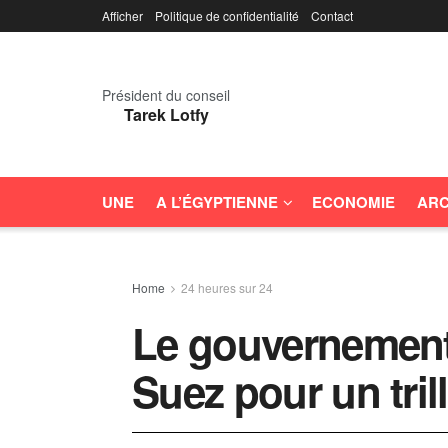
Afficher
Politique de confidentialité
Contact
Président du conseil
Tarek Lotfy
UNE
A L’ÉGYPTIENNE
ECONOMIE
ARC
Home
24 heures sur 24
Le gouvernement 
Suez pour un tril