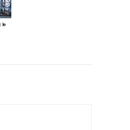
 le
e
é