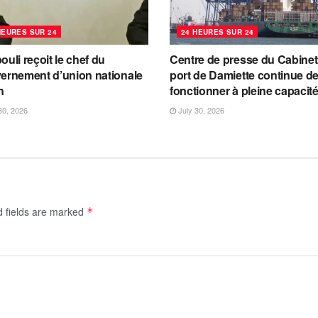
HEURES SUR 24
24 HEURES SUR 24
uli reçoit le chef du
Centre de presse du Cabinet:
ernement d’union nationale
port de Damiette continue d
n
fonctionner à pleine capacit
30, 2026
July 30, 2026
d fields are marked
*