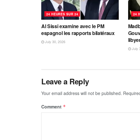
24 HEURES SUR 24
24 
Al Sissi examine avec le PM
Madbo
espagnol les rapports bilatéraux
Gouv
libye
July 30, 2026
July 
Leave a Reply
Your email address will not be published.
Require
Comment
*