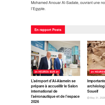
Mohamed Anouar Al-Sadate, ouvrant une nou
l’Egypte.
En rapport
Posts
24 HEURES SUR 24
24 HEURES
L’aéroport d’Al-Alamein se
Important
prépare à accueillir le Salon
archéolog
international de
Soueif
l’aéronautique et de l’espace
May 31, 202
2026