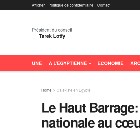
Afficher
Politique de confidentialité
Contact
Président du conseil
Tarek Lotfy
UNE
A L’ÉGYPTIENNE
ECONOMIE
ARC
Home
Ça existe en Egypte
Le Haut Barrage
nationale au cœ