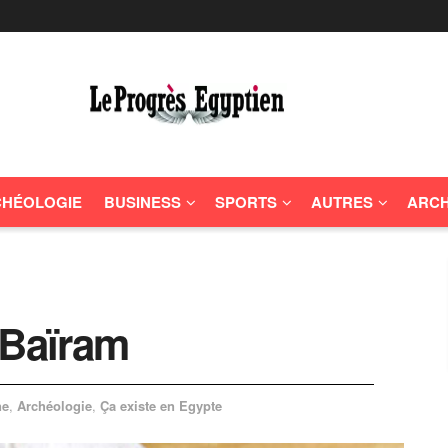
HÉOLOGIE
BUSINESS
SPORTS
AUTRES
ARCH
 Baïram
ne
,
Archéologie
,
Ça existe en Egypte