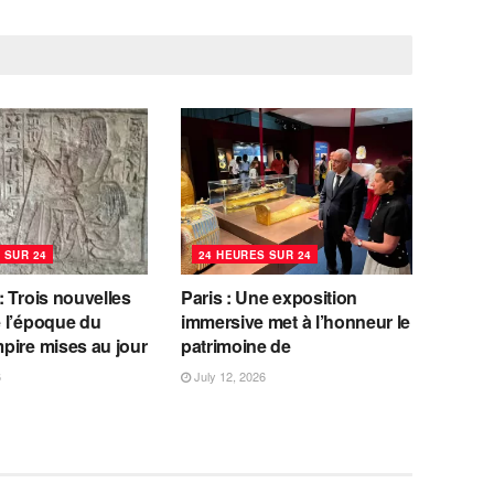
 SUR 24
24 HEURES SUR 24
 Trois nouvelles
Paris : Une exposition
 l’époque du
immersive met à l’honneur le
pire mises au jour
patrimoine de
6
July 12, 2026