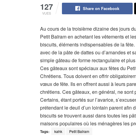
127
Share on Facebook
VUES
Au cours de la troisième dizaine des jours du
Petit Baïram en achetant les vêtements et les
biscuits, éléments indispensables de la fête.
avec de la pâte de dattes ou d’amandes et sa
simple gâteau de forme rectangulaire et plus 
Ces gâteaux sont spéciaux aux fêtes du Peti
Chrétiens. Tous doivent en offrir obligatoirem
vœux de fête. Ils en offrent aussi à leurs pa
chrétiens. Ces gâteaux, en général, ne sont p
Certains, étant portés sur l’avarice, s’excu
prétendant le deuil d’un lointain parent afin
biscuits se trouvent aussi dans toutes les pât
maisons populaires où les ménagères les p
Tags:
kahk
Petit Baïram