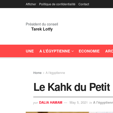
Afficher
Politique de confidentialité
Contact
Président du conseil
Tarek Lotfy
UNE
A L’ÉGYPTIENNE
ECONOMIE
ARC
Home
A l'égyptienne
Le Kahk du Petit
DALIA HAMAM
May 5, 2021
A l'égyptien
par
in