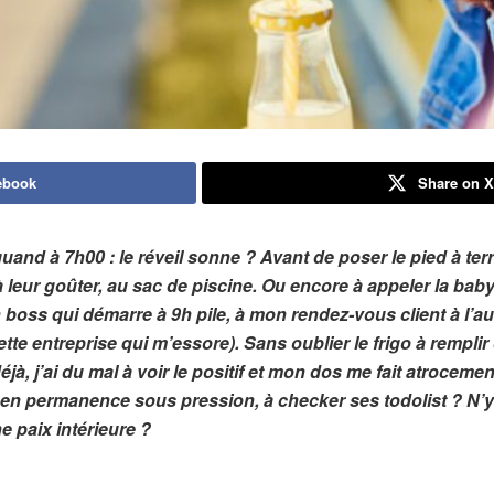
ebook
Share on 
uand à 7h00 : le réveil sonne ? Avant de poser le pied à terre
à leur goûter, au sac de piscine. Ou encore à appeler la bab
 boss qui démarre à 9h pile, à mon rendez-vous client à l’aut
e entreprise qui m’essore). Sans oublier le frigo à remplir 
, j’ai du mal à voir le positif et mon dos me fait atrocement 
re en permanence sous pression, à checker ses todolist ? N’y
ne paix intérieure ?