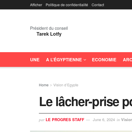
Afficher
Politique de confidentialité
Contact
Président du conseil
Tarek Lotfy
UNE
A L’ÉGYPTIENNE
ECONOMIE
ARC
Home
Vision d’Egypte
Le lâcher-prise p
LE PROGRES STAFF
June 6, 2024
Visio
par
in